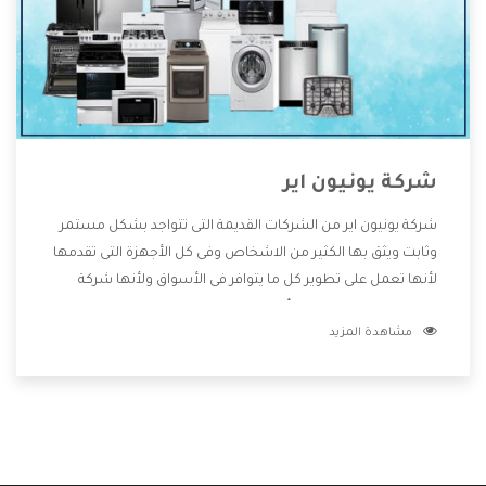
شركة يونيون اير
شركة يونيون اير من الشركات القديمة التى تتواجد بشكل مستمر
وثابت ويثق بها الكثير من الاشخاص وفى كل الأجهزة التى تقدمها
لأنها تعمل على تطوير كل ما يتوافر فى الأسواق ولأنها شركة
معروفة تهتم جدا بتوفير أفضل خدمات ما بعد البيع مع المنتجات
مشاهدة المزيد
وتقدم للعملاء أقوى العروض والخصومات التى تسهل على
المستهلك الاستمتاع بشراء جميع ما نقدمه لكم معنا هتجد كل
ما هو جديد وأفضل