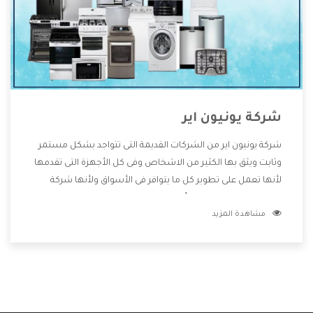
شركة يونيون اير
شركة يونيون اير من الشركات القديمة التى تتواجد بشكل مستمر
وثابت ويثق بها الكثير من الاشخاص وفى كل الأجهزة التى تقدمها
لأنها تعمل على تطوير كل ما يتوافر فى الأسواق ولأنها شركة
معروفة تهتم جدا بتوفير أفضل خدمات ما بعد البيع مع المنتجات
مشاهدة المزيد
وتقدم للعملاء أقوى العروض والخصومات التى تسهل على
المستهلك الاستمتاع بشراء جميع ما نقدمه لكم معنا هتجد كل
ما هو جديد وأفضل