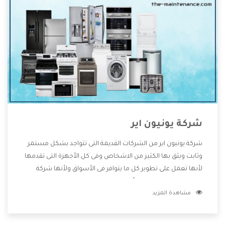
شركة يونيون اير
شركة يونيون اير من الشركات القديمة التى تتواجد بشكل مستمر
وثابت ويثق بها الكثير من الاشخاص وفى كل الأجهزة التى تقدمها
لأنها تعمل على تطوير كل ما يتوافر فى الأسواق ولأنها شركة
معروفة تهتم جدا بتوفير أفضل خدمات ما بعد البيع مع المنتجات
مشاهدة المزيد
وتقدم للعملاء أقوى العروض والخصومات التى تسهل على
المستهلك الاستمتاع بشراء جميع ما نقدمه لكم معنا هتجد كل
ما هو جديد وأفضل