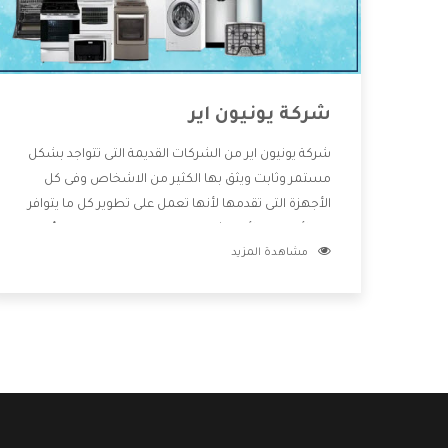
شركة يونيون اير
شركة يونيون اير من الشركات القديمة التى تتواجد بشكل
مستمر وثابت ويثق بها الكثير من الاشخاص وفى كل
الأجهزة التى تقدمها لأنها تعمل على تطوير كل ما يتوافر
فى الأسواق ولأنها شركة معروفة تهتم جدا بتوفير أفضل
مشاهدة المزيد
خدمات ما بعد البيع مع المنتجات وتقدم للعملاء أقوى
العروض والخصومات التى تسهل على المستهلك
الاستمتاع بشراء جميع ما نقدمه لكم معنا هتجد كل ما
هو جديد وأفضل