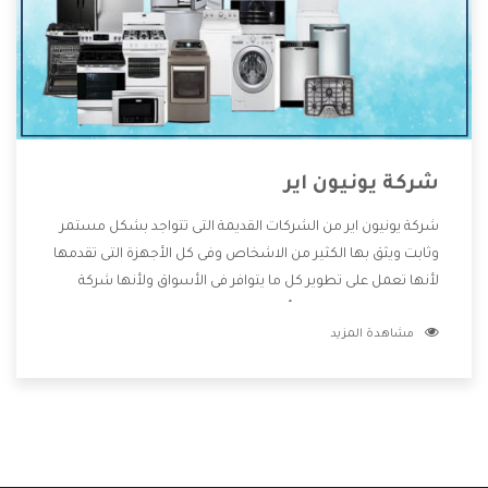
شركة يونيون اير
شركة يونيون اير من الشركات القديمة التى تتواجد بشكل مستمر
وثابت ويثق بها الكثير من الاشخاص وفى كل الأجهزة التى تقدمها
لأنها تعمل على تطوير كل ما يتوافر فى الأسواق ولأنها شركة
معروفة تهتم جدا بتوفير أفضل خدمات ما بعد البيع مع المنتجات
مشاهدة المزيد
وتقدم للعملاء أقوى العروض والخصومات التى تسهل على
المستهلك الاستمتاع بشراء جميع ما نقدمه لكم معنا هتجد كل
ما هو جديد وأفضل