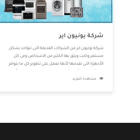
شركة يونيون اير
شركة يونيون اير من الشركات القديمة التى تتواجد بشكل
مستمر وثابت ويثق بها الكثير من الاشخاص وفى كل
الأجهزة التى تقدمها لأنها تعمل على تطوير كل ما يتوافر
فى الأسواق ولأنها شركة معروفة تهتم جدا بتوفير أفضل
مشاهدة المزيد
خدمات ما بعد البيع مع المنتجات وتقدم للعملاء أقوى
العروض والخصومات التى تسهل على المستهلك
الاستمتاع بشراء جميع ما نقدمه لكم معنا هتجد كل ما
هو جديد وأفضل