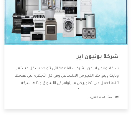
شركة يونيون اير
شركة يونيون اير من الشركات القديمة التى تتواجد بشكل مستمر
وثابت ويثق بها الكثير من الاشخاص وفى كل الأجهزة التى تقدمها
لأنها تعمل على تطوير كل ما يتوافر فى الأسواق ولأنها شركة
معروفة تهتم جدا بتوفير أفضل خدمات ما بعد البيع مع المنتجات
مشاهدة المزيد
وتقدم للعملاء أقوى العروض والخصومات التى تسهل على
المستهلك الاستمتاع بشراء جميع ما نقدمه لكم معنا هتجد كل
ما هو جديد وأفضل