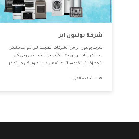
شركة يونيون اير
شركة يونيون اير من الشركات القديمة التى تتواجد بشكل
مستمر وثابت ويثق بها الكثير من الاشخاص وفى كل
الأجهزة التى تقدمها لأنها تعمل على تطوير كل ما يتوافر
فى الأسواق ولأنها شركة معروفة تهتم جدا بتوفير أفضل
مشاهدة المزيد
خدمات ما بعد البيع مع المنتجات وتقدم للعملاء أقوى
العروض والخصومات التى تسهل على المستهلك
الاستمتاع بشراء جميع ما نقدمه لكم معنا هتجد كل ما
هو جديد وأفضل