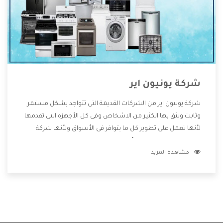
شركة يونيون اير
شركة يونيون اير من الشركات القديمة التى تتواجد بشكل مستمر
وثابت ويثق بها الكثير من الاشخاص وفى كل الأجهزة التى تقدمها
لأنها تعمل على تطوير كل ما يتوافر فى الأسواق ولأنها شركة
معروفة تهتم جدا بتوفير أفضل خدمات ما بعد البيع مع المنتجات
مشاهدة المزيد
وتقدم للعملاء أقوى العروض والخصومات التى تسهل على
المستهلك الاستمتاع بشراء جميع ما نقدمه لكم معنا هتجد كل
ما هو جديد وأفضل