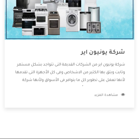
شركة يونيون اير
شركة يونيون اير من الشركات القديمة التى تتواجد بشكل مستمر
وثابت ويثق بها الكثير من الاشخاص وفى كل الأجهزة التى تقدمها
لأنها تعمل على تطوير كل ما يتوافر فى الأسواق ولأنها شركة
معروفة تهتم جدا بتوفير أفضل خدمات ما بعد البيع مع المنتجات
مشاهدة المزيد
وتقدم للعملاء أقوى العروض والخصومات التى تسهل على
المستهلك الاستمتاع بشراء جميع ما نقدمه لكم معنا هتجد كل
ما هو جديد وأفضل