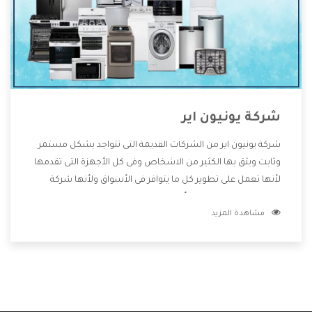
شركة يونيون اير
شركة يونيون اير من الشركات القديمة التى تتواجد بشكل مستمر
وثابت ويثق بها الكثير من الاشخاص وفى كل الأجهزة التى تقدمها
لأنها تعمل على تطوير كل ما يتوافر فى الأسواق ولأنها شركة
معروفة تهتم جدا بتوفير أفضل خدمات ما بعد البيع مع المنتجات
مشاهدة المزيد
وتقدم للعملاء أقوى العروض والخصومات التى تسهل على
المستهلك الاستمتاع بشراء جميع ما نقدمه لكم معنا هتجد كل
ما هو جديد وأفضل