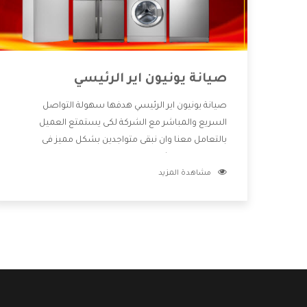
صيانة يونيون اير الرئيسي
صيانة يونيون اير الرئيسي هدفها سهولة التواصل
السريع والمباشر مع الشركة لكى يستمتع العميل
بالتعامل معنا وان نبقى متواجدين بشكل مميز فى
الاسواق فنحن شركة كبيرة نهتم بكل التفاصيل المهمة
مشاهدة المزيد
للعميل وان يستمتع بالخدمات التى تنفرد الشركة بها
والتى تكون منها خدمة الصيانة التى تكون من أهم
الخدمات التى يرغب بها العميل لأنها تحافظ على كفاءة
المنتج كما أن شركة يونيون اير تقدم لنا جميع الأجهزة
التى نبحث عنها وأقوى الأسعار التى تكون مناسبة لكثير
من العملاء