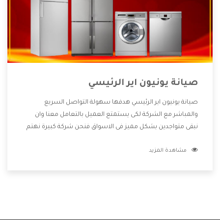
صيانة يونيون اير الرئيسي
صيانة يونيون اير الرئيسي هدفها سهولة التواصل السريع
والمباشر مع الشركة لكى يستمتع العميل بالتعامل معنا وان
نبقى متواجدين بشكل مميز فى الاسواق فنحن شركة كبيرة نهتم
بكل التفاصيل المهمة للعميل وان يستمتع بالخدمات التى تنفرد
مشاهدة المزيد
الشركة بها والتى تكون منها خدمة الصيانة التى تكون من أهم
الخدمات التى يرغب بها العميل لأنها تحافظ على كفاءة المنتج
كما أن شركة يونيون اير تقدم لنا جميع الأجهزة التى نبحث عنها
وأقوى الأسعار التى تكون مناسبة لكثير من العملاء