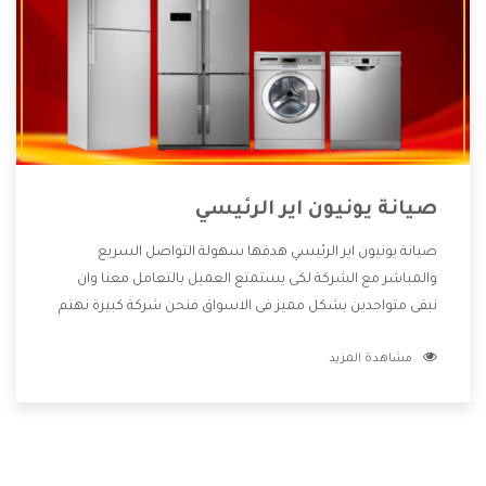
صيانة يونيون اير الرئيسي
صيانة يونيون اير الرئيسي هدفها سهولة التواصل السريع
والمباشر مع الشركة لكى يستمتع العميل بالتعامل معنا وان
نبقى متواجدين بشكل مميز فى الاسواق فنحن شركة كبيرة نهتم
بكل التفاصيل المهمة للعميل وان يستمتع بالخدمات التى تنفرد
مشاهدة المزيد
الشركة بها والتى تكون منها خدمة الصيانة التى تكون من أهم
الخدمات التى يرغب بها العميل لأنها تحافظ على كفاءة المنتج
كما أن شركة يونيون اير تقدم لنا جميع الأجهزة التى نبحث عنها
وأقوى الأسعار التى تكون مناسبة لكثير من العملاء