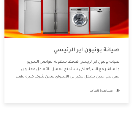
صيانة يونيون اير الرئيسي
صيانة يونيون اير الرئيسي هدفها سهولة التواصل السريع
والمباشر مع الشركة لكى يستمتع العميل بالتعامل معنا وان
نبقى متواجدين بشكل مميز فى الاسواق فنحن شركة كبيرة نهتم
بكل التفاصيل المهمة للعميل وان يستمتع بالخدمات التى تنفرد
مشاهدة المزيد
الشركة بها والتى تكون منها خدمة الصيانة التى تكون من أهم
الخدمات التى يرغب بها العميل لأنها تحافظ على كفاءة المنتج
كما أن شركة يونيون اير تقدم لنا جميع الأجهزة التى نبحث عنها
وأقوى الأسعار التى تكون مناسبة لكثير من العملاء