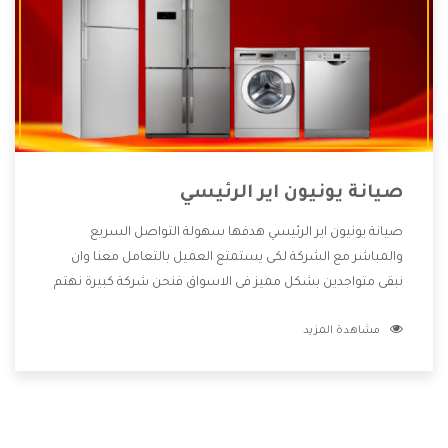
صيانة يونيون اير الرئيسي
صيانة يونيون اير الرئيسي هدفها سهولة التواصل السريع
والمباشر مع الشركة لكى يستمتع العميل بالتعامل معنا وان
نبقى متواجدين بشكل مميز فى الاسواق فنحن شركة كبيرة نهتم
بكل التفاصيل المهمة للعميل وان يستمتع بالخدمات التى تنفرد
مشاهدة المزيد
الشركة بها والتى تكون منها خدمة الصيانة التى تكون من أهم
الخدمات التى يرغب بها العميل لأنها تحافظ على كفاءة المنتج
كما أن شركة يونيون اير تقدم لنا جميع الأجهزة التى نبحث عنها
وأقوى الأسعار التى تكون مناسبة لكثير من العملاء