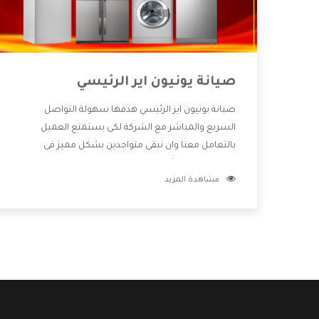
صيانة يونيون اير الرئيسي
صيانة يونيون اير الرئيسي هدفها سهولة التواصل
السريع والمباشر مع الشركة لكى يستمتع العميل
بالتعامل معنا وان نبقى متواجدين بشكل مميز فى
الاسواق فنحن شركة كبيرة نهتم بكل التفاصيل المهمة
مشاهدة المزيد
للعميل وان يستمتع بالخدمات التى تنفرد الشركة بها
والتى تكون منها خدمة الصيانة التى تكون من أهم
الخدمات التى يرغب بها العميل لأنها تحافظ على كفاءة
المنتج كما أن شركة يونيون اير تقدم لنا جميع الأجهزة
التى نبحث عنها وأقوى الأسعار التى تكون مناسبة لكثير
من العملاء