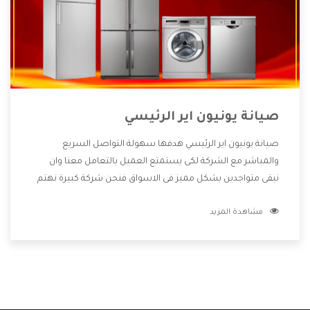
صيانة يونيون اير الرئيسي
صيانة يونيون اير الرئيسي هدفها سهولة التواصل السريع
والمباشر مع الشركة لكى يستمتع العميل بالتعامل معنا وان
نبقى متواجدين بشكل مميز فى الاسواق فنحن شركة كبيرة نهتم
بكل التفاصيل المهمة للعميل وان يستمتع بالخدمات التى تنفرد
مشاهدة المزيد
الشركة بها والتى تكون منها خدمة الصيانة التى تكون من أهم
الخدمات التى يرغب بها العميل لأنها تحافظ على كفاءة المنتج
كما أن شركة يونيون اير تقدم لنا جميع الأجهزة التى نبحث عنها
وأقوى الأسعار التى تكون مناسبة لكثير من العملاء