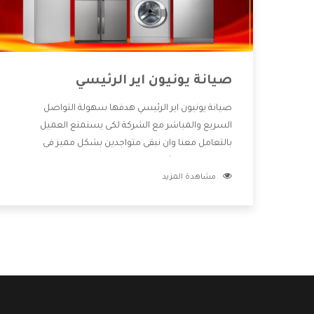
صيانة يونيون اير الرئيسي
صيانة يونيون اير الرئيسي هدفها سهولة التواصل
السريع والمباشر مع الشركة لكى يستمتع العميل
بالتعامل معنا وان نبقى متواجدين بشكل مميز فى
الاسواق فنحن شركة كبيرة نهتم بكل التفاصيل المهمة
مشاهدة المزيد
للعميل وان يستمتع بالخدمات التى تنفرد الشركة بها
والتى تكون منها خدمة الصيانة التى تكون من أهم
الخدمات التى يرغب بها العميل لأنها تحافظ على كفاءة
المنتج كما أن شركة يونيون اير تقدم لنا جميع الأجهزة
التى نبحث عنها وأقوى الأسعار التى تكون مناسبة لكثير
من العملاء