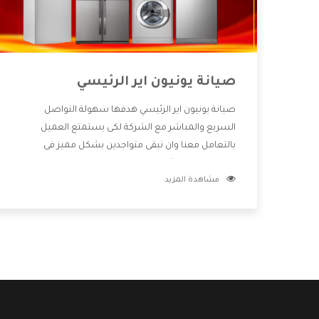
صيانة يونيون اير الرئيسي
صيانة يونيون اير الرئيسي هدفها سهولة التواصل
السريع والمباشر مع الشركة لكى يستمتع العميل
بالتعامل معنا وان نبقى متواجدين بشكل مميز فى
الاسواق فنحن شركة كبيرة نهتم بكل التفاصيل المهمة
مشاهدة المزيد
للعميل وان يستمتع بالخدمات التى تنفرد الشركة بها
والتى تكون منها خدمة الصيانة التى تكون من أهم
الخدمات التى يرغب بها العميل لأنها تحافظ على كفاءة
المنتج كما أن شركة يونيون اير تقدم لنا جميع الأجهزة
التى نبحث عنها وأقوى الأسعار التى تكون مناسبة لكثير
من العملاء