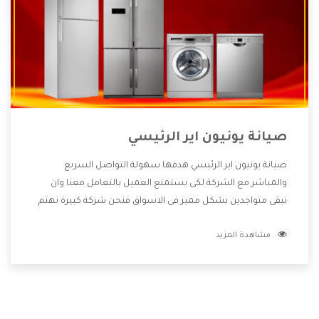
صيانة يونيون اير الرئيسي
صيانة يونيون اير الرئيسي هدفها سهولة التواصل السريع
والمباشر مع الشركة لكى يستمتع العميل بالتعامل معنا وان
نبقى متواجدين بشكل مميز فى الاسواق فنحن شركة كبيرة نهتم
بكل التفاصيل المهمة للعميل وان يستمتع بالخدمات التى تنفرد
مشاهدة المزيد
الشركة بها والتى تكون منها خدمة الصيانة التى تكون من أهم
الخدمات التى يرغب بها العميل لأنها تحافظ على كفاءة المنتج
كما أن شركة يونيون اير تقدم لنا جميع الأجهزة التى نبحث عنها
وأقوى الأسعار التى تكون مناسبة لكثير من العملاء