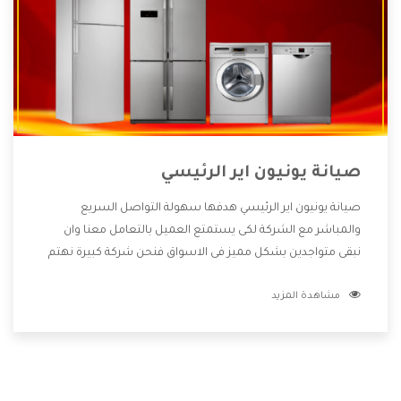
صيانة يونيون اير الرئيسي
صيانة يونيون اير الرئيسي هدفها سهولة التواصل السريع
والمباشر مع الشركة لكى يستمتع العميل بالتعامل معنا وان
نبقى متواجدين بشكل مميز فى الاسواق فنحن شركة كبيرة نهتم
بكل التفاصيل المهمة للعميل وان يستمتع بالخدمات التى تنفرد
مشاهدة المزيد
الشركة بها والتى تكون منها خدمة الصيانة التى تكون من أهم
الخدمات التى يرغب بها العميل لأنها تحافظ على كفاءة المنتج
كما أن شركة يونيون اير تقدم لنا جميع الأجهزة التى نبحث عنها
وأقوى الأسعار التى تكون مناسبة لكثير من العملاء