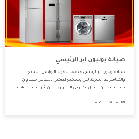
صيانة يونيون اير الرئيسي
صيانة يونيون اير الرئيسي هدفها سهولة التواصل السريع
والمباشر مع الشركة لكى يستمتع العميل بالتعامل معنا وان
نبقى متواجدين بشكل مميز فى الاسواق فنحن شركة كبيرة نهتم
بكل التفاصيل المهمة للعميل وان يستمتع بالخدمات التى تنفرد
مشاهدة المزيد
الشركة بها والتى تكون منها خدمة الصيانة التى تكون من أهم
الخدمات التى يرغب بها العميل لأنها تحافظ على كفاءة المنتج
كما أن شركة يونيون اير تقدم لنا جميع الأجهزة التى نبحث عنها
وأقوى الأسعار التى تكون مناسبة لكثير من العملاء