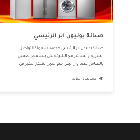
صيانة يونيون اير الرئيسي
صيانة يونيون اير الرئيسي هدفها سهولة التواصل
السريع والمباشر مع الشركة لكى يستمتع العميل
بالتعامل معنا وان نبقى متواجدين بشكل مميز فى
الاسواق فنحن شركة كبيرة نهتم بكل التفاصيل المهمة
مشاهدة المزيد
للعميل وان يستمتع بالخدمات التى تنفرد الشركة بها
والتى تكون منها خدمة الصيانة التى تكون من أهم
الخدمات التى يرغب بها العميل لأنها تحافظ على كفاءة
المنتج كما أن شركة يونيون اير تقدم لنا جميع الأجهزة
التى نبحث عنها وأقوى الأسعار التى تكون مناسبة لكثير
من العملاء