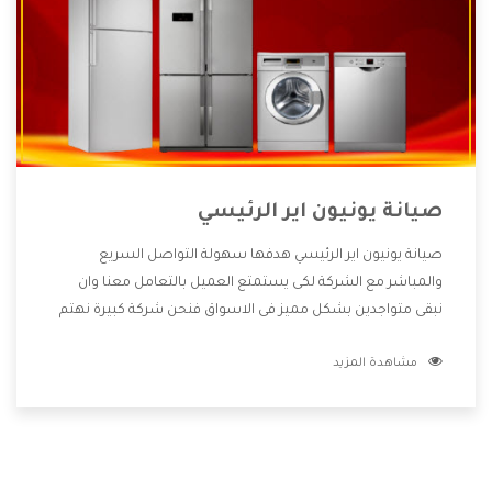
صيانة يونيون اير الرئيسي
صيانة يونيون اير الرئيسي هدفها سهولة التواصل السريع
والمباشر مع الشركة لكى يستمتع العميل بالتعامل معنا وان
نبقى متواجدين بشكل مميز فى الاسواق فنحن شركة كبيرة نهتم
بكل التفاصيل المهمة للعميل وان يستمتع بالخدمات التى تنفرد
مشاهدة المزيد
الشركة بها والتى تكون منها خدمة الصيانة التى تكون من أهم
الخدمات التى يرغب بها العميل لأنها تحافظ على كفاءة المنتج
كما أن شركة يونيون اير تقدم لنا جميع الأجهزة التى نبحث عنها
وأقوى الأسعار التى تكون مناسبة لكثير من العملاء