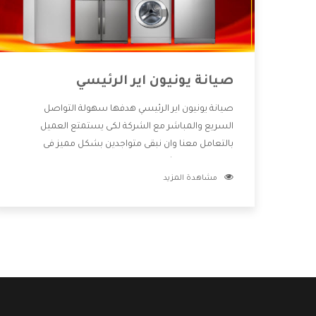
صيانة يونيون اير الرئيسي
صيانة يونيون اير الرئيسي هدفها سهولة التواصل
السريع والمباشر مع الشركة لكى يستمتع العميل
بالتعامل معنا وان نبقى متواجدين بشكل مميز فى
الاسواق فنحن شركة كبيرة نهتم بكل التفاصيل المهمة
مشاهدة المزيد
للعميل وان يستمتع بالخدمات التى تنفرد الشركة بها
والتى تكون منها خدمة الصيانة التى تكون من أهم
الخدمات التى يرغب بها العميل لأنها تحافظ على كفاءة
المنتج كما أن شركة يونيون اير تقدم لنا جميع الأجهزة
التى نبحث عنها وأقوى الأسعار التى تكون مناسبة لكثير
من العملاء