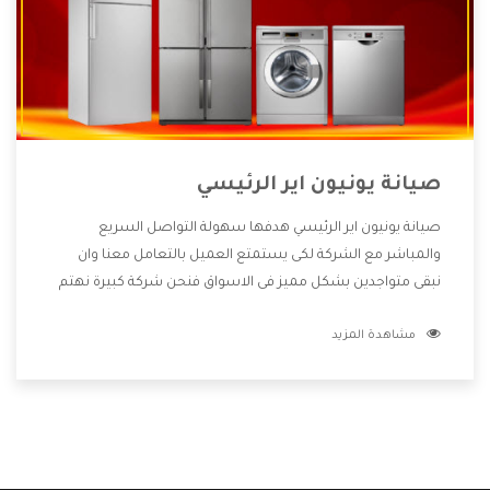
صيانة يونيون اير الرئيسي
صيانة يونيون اير الرئيسي هدفها سهولة التواصل السريع
والمباشر مع الشركة لكى يستمتع العميل بالتعامل معنا وان
نبقى متواجدين بشكل مميز فى الاسواق فنحن شركة كبيرة نهتم
بكل التفاصيل المهمة للعميل وان يستمتع بالخدمات التى تنفرد
مشاهدة المزيد
الشركة بها والتى تكون منها خدمة الصيانة التى تكون من أهم
الخدمات التى يرغب بها العميل لأنها تحافظ على كفاءة المنتج
كما أن شركة يونيون اير تقدم لنا جميع الأجهزة التى نبحث عنها
وأقوى الأسعار التى تكون مناسبة لكثير من العملاء