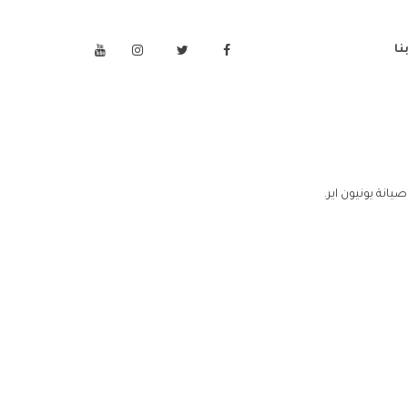
نا
يانة يونيون اير.