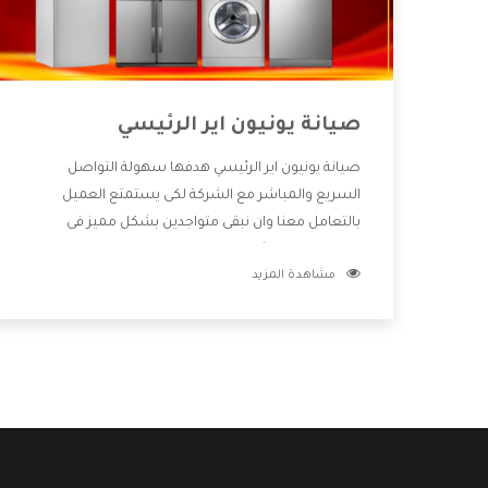
صيانة يونيون اير الرئيسي
صيانة يونيون اير الرئيسي هدفها سهولة التواصل
السريع والمباشر مع الشركة لكى يستمتع العميل
بالتعامل معنا وان نبقى متواجدين بشكل مميز فى
الاسواق فنحن شركة كبيرة نهتم بكل التفاصيل المهمة
مشاهدة المزيد
للعميل وان يستمتع بالخدمات التى تنفرد الشركة بها
والتى تكون منها خدمة الصيانة التى تكون من أهم
الخدمات التى يرغب بها العميل لأنها تحافظ على كفاءة
المنتج كما أن شركة يونيون اير تقدم لنا جميع الأجهزة
التى نبحث عنها وأقوى الأسعار التى تكون مناسبة لكثير
من العملاء