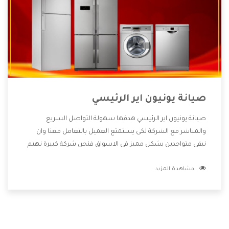
صيانة يونيون اير الرئيسي
صيانة يونيون اير الرئيسي هدفها سهولة التواصل السريع
والمباشر مع الشركة لكى يستمتع العميل بالتعامل معنا وان
نبقى متواجدين بشكل مميز فى الاسواق فنحن شركة كبيرة نهتم
بكل التفاصيل المهمة للعميل وان يستمتع بالخدمات التى تنفرد
مشاهدة المزيد
الشركة بها والتى تكون منها خدمة الصيانة التى تكون من أهم
الخدمات التى يرغب بها العميل لأنها تحافظ على كفاءة المنتج
كما أن شركة يونيون اير تقدم لنا جميع الأجهزة التى نبحث عنها
وأقوى الأسعار التى تكون مناسبة لكثير من العملاء