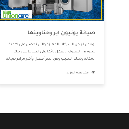
صيانة يونيون اير وعناوينها
يونيون اير من الشركات المميزة والتى تحصل على اهمية
كبيرة فى الاسواق وتعمل دائما على الحفاظ على تلك
المكانه ولتلك السبب وفرنا لكم أفضل وأكبر مراكز صيانة
يونيون اير وعناوينها حتى يكون قريب من كل العملاء
مشاهدة المزيد
ويستطيع القيام بتصليح جميع المنتجات دون اى ازعاج
كما أننا نهتم بكل ما يحتاجه المستهلك لكى نحافظ على
ثقتهم بنا ،وهتستمتع بأقوى العروض والخدمات ما بعد
البيع التى ترضى العميل