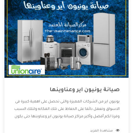
صيانة يونيون اير وعناوينها
يونيون اير من الشركات المميزة والتى تحصل على اهمية كبيرة فى
الاسواق وتعمل دائما على الحفاظ على تلك المكانه ولتلك السبب
وفرنا لكم أفضل وأكبر مراكز صيانة يونيون اير وعناوينها حتى يكون
قريب من كل العملاء ويستطيع القيام بتصليح جميع المنتجات
مشاهدة المزيد
دون اى ازعاج كما أننا نهتم بكل ما يحتاجه المستهلك لكى نحافظ