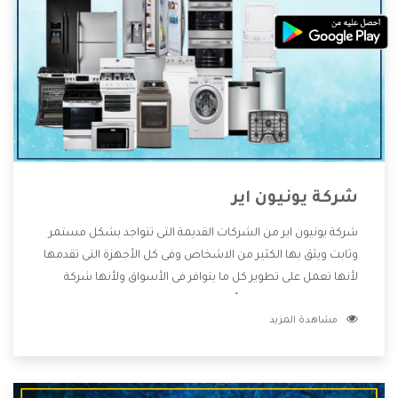
شركة يونيون اير
شركة يونيون اير من الشركات القديمة التى تتواجد بشكل مستمر
وثابت ويثق بها الكثير من الاشخاص وفى كل الأجهزة التى تقدمها
لأنها تعمل على تطوير كل ما يتوافر فى الأسواق ولأنها شركة
معروفة تهتم جدا بتوفير أفضل خدمات ما بعد البيع مع المنتجات
مشاهدة المزيد
وتقدم للعملاء أقوى العروض والخصومات التى تسهل على
المستهلك الاستمتاع بشراء جميع ما نقدمه لكم معنا هتجد كل
ما هو جديد وأفضل