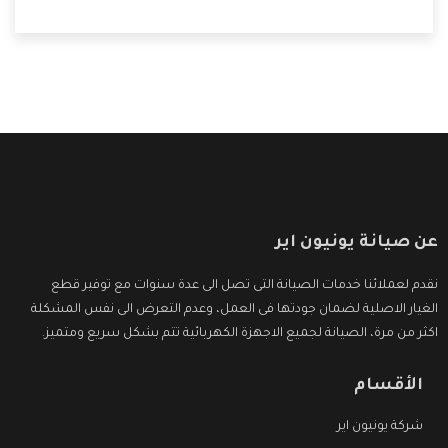
على ثقتهم بنا ،وهتستمتع بأقوى العروض والخدمات ما بعد البيع
التى ترضى العميل
عن صيانة يونيون اير
نقدم لعملائنا خدمات الصيانة التى تصل الى عدة سنوات مع توفير قطع
الغيار الاصلية لضمان جودتها فى العمل، وعدم التعرض الى نفس المشكلة
اكثر من مرة، الصيانة لجميع الاجهزة الكهربائية تتم بشكل سريع ومتميز.
الأقسام
شركة يونيون اير