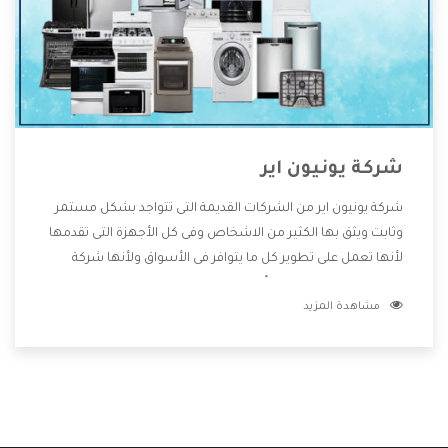
شركة يونيون اير
شركة يونيون اير من الشركات القديمة التى تتواجد بشكل مستمر
وثابت ويثق بها الكثير من الاشخاص وفى كل الأجهزة التى تقدمها
لأنها تعمل على تطوير كل ما يتوافر فى الأسواق ولأنها شركة
معروفة تهتم جدا بتوفير أفضل خدمات ما بعد البيع مع المنتجات
مشاهدة المزيد
وتقدم للعملاء أقوى العروض والخصومات التى تسهل على
المستهلك الاستمتاع بشراء جميع ما نقدمه لكم معنا هتجد كل
ما هو جديد وأفضل