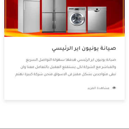
صيانة يونيون اير الرئيسي
صيانة يونيون اير الرئيسي هدفها سهولة التواصل السريع
والمباشر مع الشركة لكى يستمتع العميل بالتعامل معنا وان
نبقى متواجدين بشكل مميز فى الاسواق فنحن شركة كبيرة نهتم
بكل التفاصيل المهمة للعميل وان يستمتع بالخدمات التى تنفرد
مشاهدة المزيد
الشركة بها والتى تكون منها خدمة الصيانة التى تكون من أهم
الخدمات التى يرغب بها العميل لأنها تحافظ على كفاءة المنتج
كما أن شركة يونيون اير تقدم لنا جميع الأجهزة التى نبحث عنها
وأقوى الأسعار التى تكون مناسبة لكثير من العملاء