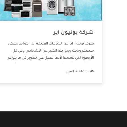
شركة يونيون اير
شركة يونيون اير من الشركات القديمة التى تتواجد بشكل
مستمر وثابت ويثق بها الكثير من الاشخاص وفى كل
الأجهزة التى تقدمها لأنها تعمل على تطوير كل ما يتوافر
فى الأسواق ولأنها شركة معروفة تهتم جدا بتوفير أفضل
مشاهدة المزيد
خدمات ما بعد البيع مع المنتجات وتقدم للعملاء أقوى
العروض والخصومات التى تسهل على المستهلك
الاستمتاع بشراء جميع ما نقدمه لكم معنا هتجد كل ما
هو جديد وأفضل