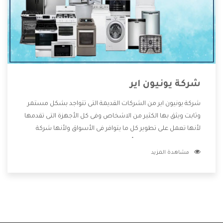
شركة يونيون اير
شركة يونيون اير من الشركات القديمة التى تتواجد بشكل مستمر
وثابت ويثق بها الكثير من الاشخاص وفى كل الأجهزة التى تقدمها
لأنها تعمل على تطوير كل ما يتوافر فى الأسواق ولأنها شركة
معروفة تهتم جدا بتوفير أفضل خدمات ما بعد البيع مع المنتجات
مشاهدة المزيد
وتقدم للعملاء أقوى العروض والخصومات التى تسهل على
المستهلك الاستمتاع بشراء جميع ما نقدمه لكم معنا هتجد كل
ما هو جديد وأفضل