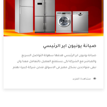
صيانة يونيون اير الرئيسي
صيانة يونيون اير الرئيسي هدفها سهولة التواصل السريع
والمباشر مع الشركة لكى يستمتع العميل بالتعامل معنا وان
نبقى متواجدين بشكل مميز فى الاسواق فنحن شركة كبيرة نهتم
بكل التفاصيل المهمة للعميل وان يستمتع بالخدمات التى تنفرد
مشاهدة المزيد
الشركة بها والتى تكون منها خدمة الصيانة التى تكون من أهم
الخدمات التى يرغب بها العميل لأنها تحافظ على كفاءة المنتج
كما أن شركة يونيون اير تقدم لنا جميع الأجهزة التى نبحث عنها
وأقوى الأسعار التى تكون مناسبة لكثير من العملاء