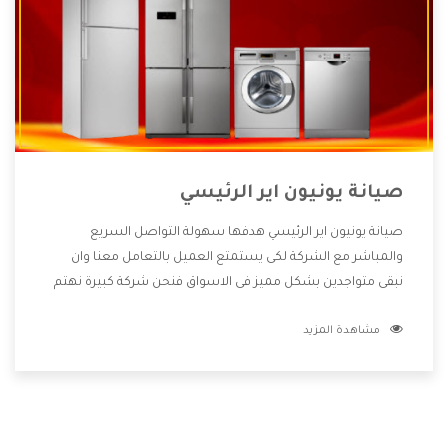
صيانة يونيون اير الرئيسي
صيانة يونيون اير الرئيسي هدفها سهولة التواصل السريع
والمباشر مع الشركة لكى يستمتع العميل بالتعامل معنا وان
نبقى متواجدين بشكل مميز فى الاسواق فنحن شركة كبيرة نهتم
بكل التفاصيل المهمة للعميل وان يستمتع بالخدمات التى تنفرد
مشاهدة المزيد
الشركة بها والتى تكون منها خدمة الصيانة التى تكون من أهم
الخدمات التى يرغب بها العميل لأنها تحافظ على كفاءة المنتج
كما أن شركة يونيون اير تقدم لنا جميع الأجهزة التى نبحث عنها
وأقوى الأسعار التى تكون مناسبة لكثير من العملاء