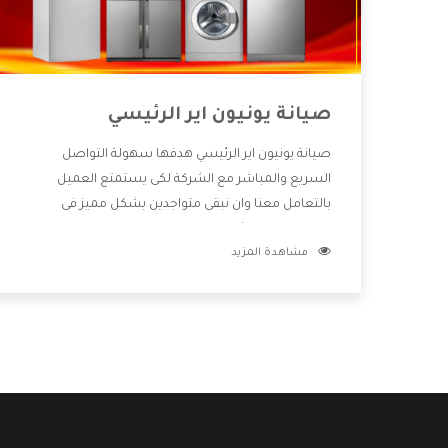
صيانة يونيون اير الرئيسي
صيانة يونيون اير الرئيسي هدفها سهولة التواصل
السريع والمباشر مع الشركة لكى يستمتع العميل
بالتعامل معنا وان نبقى متواجدين بشكل مميز فى
الاسواق فنحن شركة كبيرة نهتم بكل التفاصيل المهمة
مشاهدة المزيد
للعميل وان يستمتع بالخدمات التى تنفرد الشركة بها
والتى تكون منها خدمة الصيانة التى تكون من أهم
الخدمات التى يرغب بها العميل لأنها تحافظ على كفاءة
المنتج كما أن شركة يونيون اير تقدم لنا جميع الأجهزة
التى نبحث عنها وأقوى الأسعار التى تكون مناسبة لكثير
من العملاء