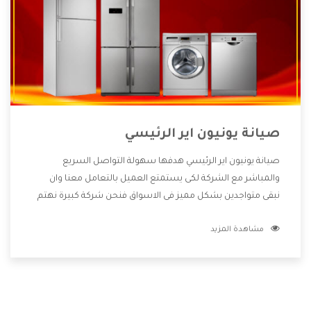
صيانة يونيون اير الرئيسي
صيانة يونيون اير الرئيسي هدفها سهولة التواصل السريع
والمباشر مع الشركة لكى يستمتع العميل بالتعامل معنا وان
نبقى متواجدين بشكل مميز فى الاسواق فنحن شركة كبيرة نهتم
بكل التفاصيل المهمة للعميل وان يستمتع بالخدمات التى تنفرد
مشاهدة المزيد
الشركة بها والتى تكون منها خدمة الصيانة التى تكون من أهم
الخدمات التى يرغب بها العميل لأنها تحافظ على كفاءة المنتج
كما أن شركة يونيون اير تقدم لنا جميع الأجهزة التى نبحث عنها
وأقوى الأسعار التى تكون مناسبة لكثير من العملاء