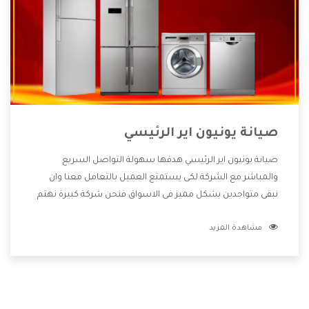
صيانة يونيون اير الرئيسي
صيانة يونيون اير الرئيسي هدفها سهولة التواصل السريع
والمباشر مع الشركة لكى يستمتع العميل بالتعامل معنا وان
نبقى متواجدين بشكل مميز فى الاسواق فنحن شركة كبيرة نهتم
بكل التفاصيل المهمة للعميل وان يستمتع بالخدمات التى تنفرد
مشاهدة المزيد
الشركة بها والتى تكون منها خدمة الصيانة التى تكون من أهم
الخدمات التى يرغب بها العميل لأنها تحافظ على كفاءة المنتج
كما أن شركة يونيون اير تقدم لنا جميع الأجهزة التى نبحث عنها
وأقوى الأسعار التى تكون مناسبة لكثير من العملاء