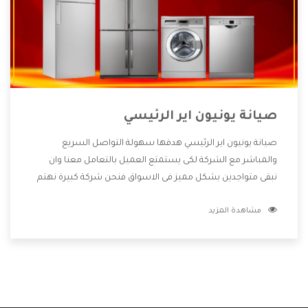
صيانة يونيون اير الرئيسي
صيانة يونيون اير الرئيسي هدفها سهولة التواصل السريع
والمباشر مع الشركة لكى يستمتع العميل بالتعامل معنا وان
نبقى متواجدين بشكل مميز فى الاسواق فنحن شركة كبيرة نهتم
بكل التفاصيل المهمة للعميل وان يستمتع بالخدمات التى تنفرد
مشاهدة المزيد
الشركة بها والتى تكون منها خدمة الصيانة التى تكون من أهم
الخدمات التى يرغب بها العميل لأنها تحافظ على كفاءة المنتج
كما أن شركة يونيون اير تقدم لنا جميع الأجهزة التى نبحث عنها
وأقوى الأسعار التى تكون مناسبة لكثير من العملاء