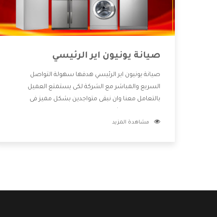
صيانة يونيون اير الرئيسي
صيانة يونيون اير الرئيسي هدفها سهولة التواصل
السريع والمباشر مع الشركة لكى يستمتع العميل
بالتعامل معنا وان نبقى متواجدين بشكل مميز فى
الاسواق فنحن شركة كبيرة نهتم بكل التفاصيل المهمة
مشاهدة المزيد
للعميل وان يستمتع بالخدمات التى تنفرد الشركة بها
والتى تكون منها خدمة الصيانة التى تكون من أهم
الخدمات التى يرغب بها العميل لأنها تحافظ على كفاءة
المنتج كما أن شركة يونيون اير تقدم لنا جميع الأجهزة
التى نبحث عنها وأقوى الأسعار التى تكون مناسبة لكثير
من العملاء