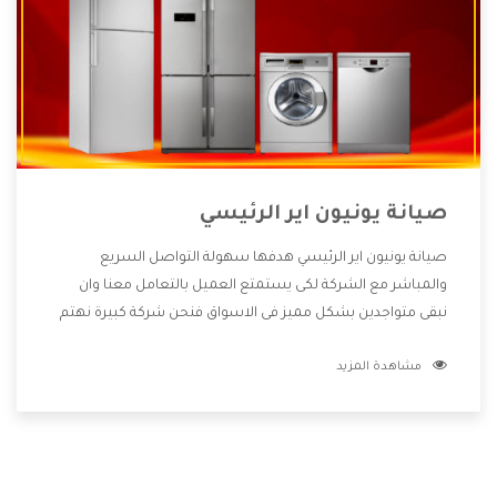
صيانة يونيون اير الرئيسي
صيانة يونيون اير الرئيسي هدفها سهولة التواصل السريع
والمباشر مع الشركة لكى يستمتع العميل بالتعامل معنا وان
نبقى متواجدين بشكل مميز فى الاسواق فنحن شركة كبيرة نهتم
بكل التفاصيل المهمة للعميل وان يستمتع بالخدمات التى تنفرد
مشاهدة المزيد
الشركة بها والتى تكون منها خدمة الصيانة التى تكون من أهم
الخدمات التى يرغب بها العميل لأنها تحافظ على كفاءة المنتج
كما أن شركة يونيون اير تقدم لنا جميع الأجهزة التى نبحث عنها
وأقوى الأسعار التى تكون مناسبة لكثير من العملاء