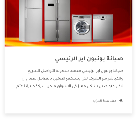
صيانة يونيون اير الرئيسي
صيانة يونيون اير الرئيسي هدفها سهولة التواصل السريع
والمباشر مع الشركة لكى يستمتع العميل بالتعامل معنا وان
نبقى متواجدين بشكل مميز فى الاسواق فنحن شركة كبيرة نهتم
بكل التفاصيل المهمة للعميل وان يستمتع بالخدمات التى تنفرد
مشاهدة المزيد
الشركة بها والتى تكون منها خدمة الصيانة التى تكون من أهم
الخدمات التى يرغب بها العميل لأنها تحافظ على كفاءة المنتج
كما أن شركة يونيون اير تقدم لنا جميع الأجهزة التى نبحث عنها
وأقوى الأسعار التى تكون مناسبة لكثير من العملاء