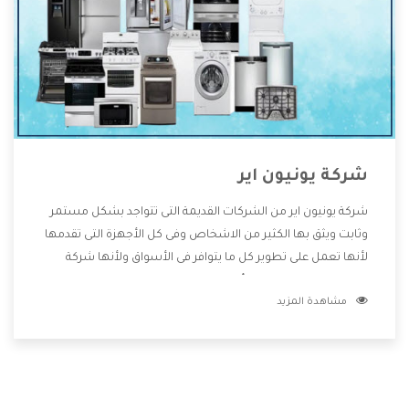
شركة يونيون اير
شركة يونيون اير من الشركات القديمة التى تتواجد بشكل مستمر
وثابت ويثق بها الكثير من الاشخاص وفى كل الأجهزة التى تقدمها
لأنها تعمل على تطوير كل ما يتوافر فى الأسواق ولأنها شركة
معروفة تهتم جدا بتوفير أفضل خدمات ما بعد البيع مع المنتجات
مشاهدة المزيد
وتقدم للعملاء أقوى العروض والخصومات التى تسهل على
المستهلك الاستمتاع بشراء جميع ما نقدمه لكم معنا هتجد كل
ما هو جديد وأفضل