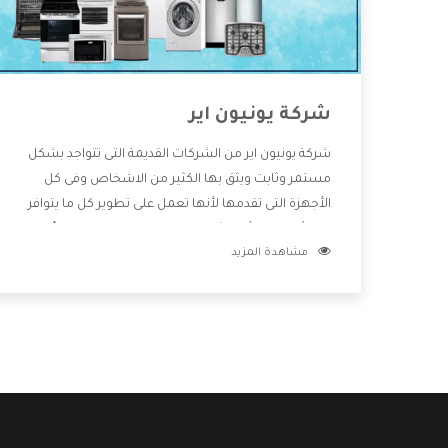
شركة يونيون اير
شركة يونيون اير من الشركات القديمة التى تتواجد بشكل
مستمر وثابت ويثق بها الكثير من الاشخاص وفى كل
الأجهزة التى تقدمها لأنها تعمل على تطوير كل ما يتوافر
فى الأسواق ولأنها شركة معروفة تهتم جدا بتوفير أفضل
مشاهدة المزيد
خدمات ما بعد البيع مع المنتجات وتقدم للعملاء أقوى
العروض والخصومات التى تسهل على المستهلك
الاستمتاع بشراء جميع ما نقدمه لكم معنا هتجد كل ما
هو جديد وأفضل