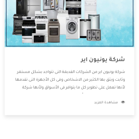
شركة يونيون اير
شركة يونيون اير من الشركات القديمة التى تتواجد بشكل مستمر
وثابت ويثق بها الكثير من الاشخاص وفى كل الأجهزة التى تقدمها
لأنها تعمل على تطوير كل ما يتوافر فى الأسواق ولأنها شركة
معروفة تهتم جدا بتوفير أفضل خدمات ما بعد البيع مع المنتجات
مشاهدة المزيد
وتقدم للعملاء أقوى العروض والخصومات التى تسهل على
المستهلك الاستمتاع بشراء جميع ما نقدمه لكم معنا هتجد كل
ما هو جديد وأفضل