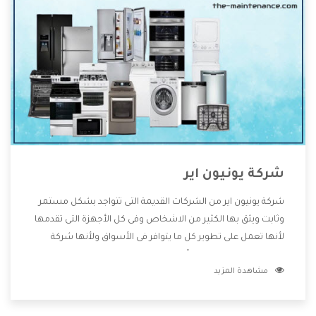
شركة يونيون اير
شركة يونيون اير من الشركات القديمة التى تتواجد بشكل مستمر
وثابت ويثق بها الكثير من الاشخاص وفى كل الأجهزة التى تقدمها
لأنها تعمل على تطوير كل ما يتوافر فى الأسواق ولأنها شركة
معروفة تهتم جدا بتوفير أفضل خدمات ما بعد البيع مع المنتجات
مشاهدة المزيد
وتقدم للعملاء أقوى العروض والخصومات التى تسهل على
المستهلك الاستمتاع بشراء جميع ما نقدمه لكم معنا هتجد كل
ما هو جديد وأفضل