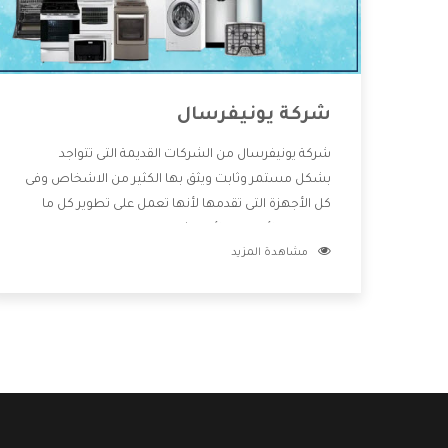
شركة يونيفرسال
شركة يونيفرسال من الشركات القديمة التى تتواجد
بشكل مستمر وثابت ويثق بها الكثير من الاشخاص وفى
كل الأجهزة التى تقدمها لأنها تعمل على تطوير كل ما
يتوافر فى الأسواق ولأنها شركة معروفة تهتم جدا بتوفير
مشاهدة المزيد
أفضل خدمات ما بعد البيع مع المنتجات وتقدم للعملاء
أقوى العروض والخصومات التى تسهل على المستهلك
الاستمتاع بشراء جميع ما نقدمه لكم معنا هتجد كل ما
هو جديد وأفضل