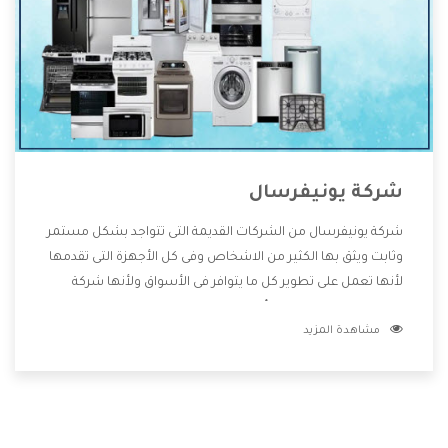
شركة يونيفرسال
شركة يونيفرسال من الشركات القديمة التى تتواجد بشكل مستمر
وثابت ويثق بها الكثير من الاشخاص وفى كل الأجهزة التى تقدمها
لأنها تعمل على تطوير كل ما يتوافر فى الأسواق ولأنها شركة
معروفة تهتم جدا بتوفير أفضل خدمات ما بعد البيع مع المنتجات
مشاهدة المزيد
وتقدم للعملاء أقوى العروض والخصومات التى تسهل على
المستهلك الاستمتاع بشراء جميع ما نقدمه لكم معنا هتجد كل
ما هو جديد وأفضل